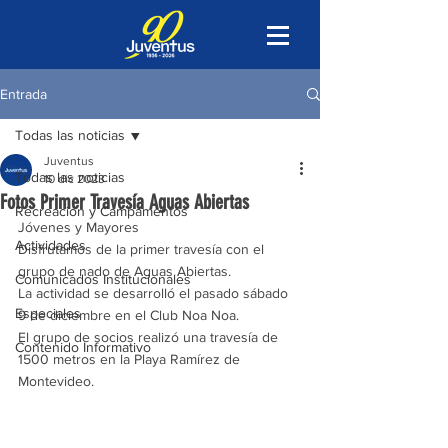
Entrada
Todas las noticias
Juventus
Todas las noticias
10 dic 2023
Fotos Primer Travesía Aguas Abiertas
Recreación y Campamentos
Jóvenes y Mayores
Actividades
Disfrutamos de la primer travesía con el 
grupo de nado de Aguas Abiertas.
Comunicados Institucionales
La actividad se desarrolló el pasado sábado 
Especiales
9 de diciembre en el Club Noa Noa.
El grupo de socios realizó una travesía de 
Contenido Informativo
1500 metros en la Playa Ramírez de 
Montevideo.