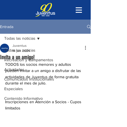
Entrada
Todas las noticias
Juventus
Todas las noticias
14 jun 2024
Invita a un amigo!
Recreación y Campamentos
TODOS los socios menores y adultos 
Actividades
pueden invitar a un amigo a disfrutar de las 
actividades de Juventus de forma gratuita 
Comunicados Institucionales
durante el mes de julio.
Especiales
Contenido Informativo
Inscripciones en Atención a Socios - Cupos 
limitados