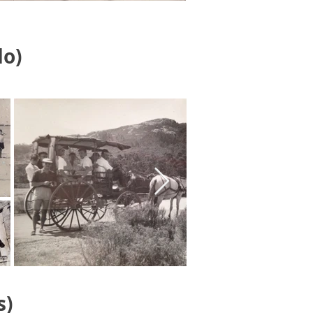
do)
s)