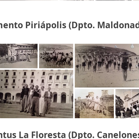
ento Piriápolis (Dpto. Maldona
us La Floresta (Dpto. Canelone