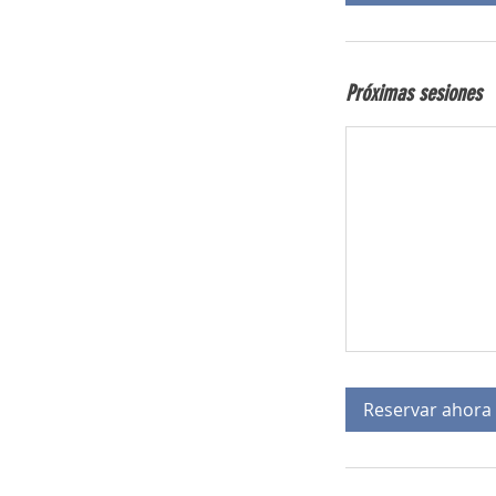
i
n
Próximas sesiones
Reservar ahora