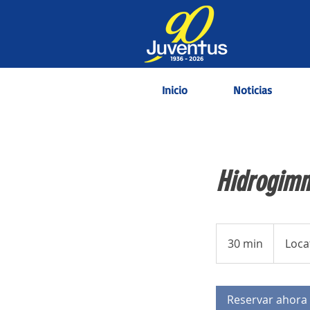
Inicio
Noticias
Hidrogimn
30 min
3
Loca
0
m
Reservar ahora