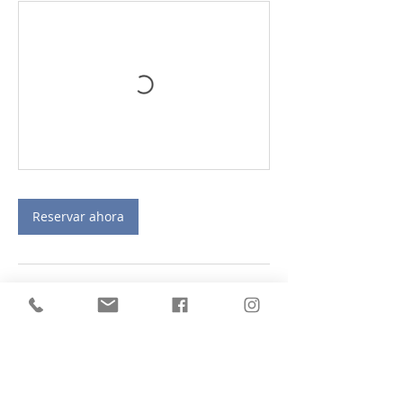
Reservar ahora
Datos de contacto
Colonia & Río Negro, Montevideo
Departamento de Montevideo, Uruguay