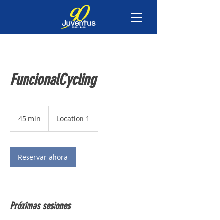
FuncionalCycling
45 min
4
Location 1
5
m
i
Reservar ahora
n
Próximas sesiones