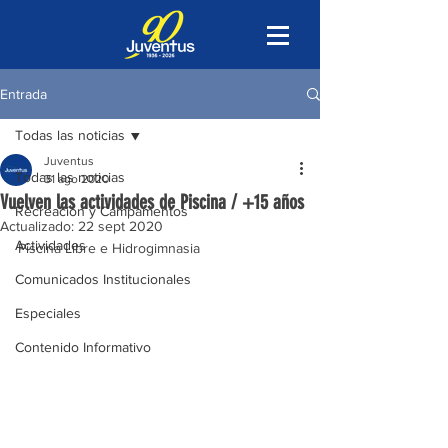
Entrada
Todas las noticias
Juventus
Todas las noticias
31 ago 2020
Vuelven las actividades de Piscina / +15 años
Recreación y Campamentos
Actualizado:
22 sept 2020
Actividades
Piscina Libre e Hidrogimnasia
Comunicados Institucionales
Especiales
Contenido Informativo