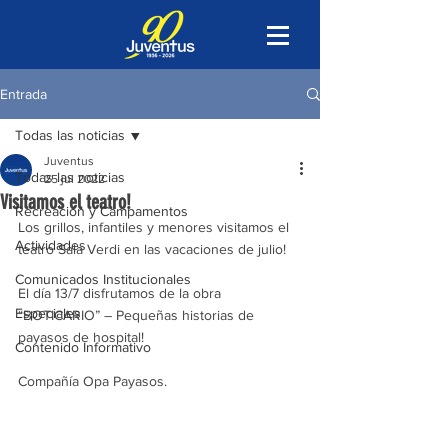
Entrada
Todas las noticias
Juventus
Todas las noticias
25 jul 2022
Visitamos el teatro!
Recreación y Campamentos
Los grillos, infantiles y menores visitamos el 
Actividades
teatro Sala Verdi en las vacaciones de julio!
Comunicados Institucionales
El día 13/7 disfrutamos de la obra 
Especiales
“BOTICARIO” – Pequeñas historias de 
payasos de hospital!
Contenido Informativo
Compañía Opa Payasos.