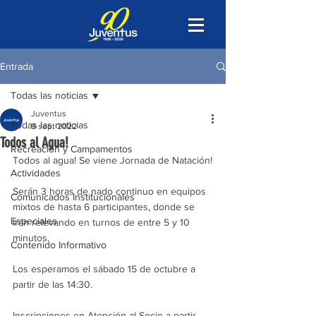
Entrada
Todas las noticias
Juventus
Todas las noticias
9 sept 2022
Todos al Agua!
Recreación y Campamentos
Todos al agua! Se viene Jornada de Natación!
Actividades
Serán 3 horas de nado continuo en equipos 
Comunicados Institucionales
mixtos de hasta 6 participantes, donde se 
Especiales
irán relevando en turnos de entre 5 y 10 
minutos.
Contenido Informativo
Los esperamos el sábado 15 de octubre a 
partir de las 14:30.
Inscripciones en Atención al Socio a partir 