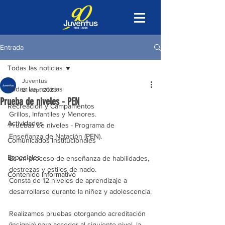
Entrada
Todas las noticias
Juventus
Todas las noticias
21 sept 2023
Prueba de niveles - PEN
Recreación y Campamentos
Grillos, Infantiles y Menores.
Actividades
Pruebas de niveles - Programa de 
Enseñanza de Natación (PEN).
Comunicados Institucionales
Especiales
Es un proceso de enseñanza de habilidades, 
destrezas y estilos de nado.
Contenido Informativo
Consta de 12 niveles de aprendizaje a 
desarrollarse durante la niñez y adolescencia.
Realizamos pruebas otorgando acreditación 
(insignia) para acceder al siguiente nivel, la 