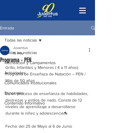
Entrada
Todas las noticias
Juventus
Todas las noticias
15 may
Programa - PEN
Recreación y Campamentos
Grillo, Infantiles y Menores ( 4 a 11 años)
Actividades
Programa de Enseñaza de Natación – PEN / 
Más de 50 años
Comunicados Institucionales
Especiales
Es un proceso de enseñanza de habilidades, 
destrezas y estilos de nado. Consta de 12 
Contenido Informativo
niveles de aprendizaje a desarrollarse 
durante la niñez y adolescencia🐬
Fecha: del 25 de Mayo al 6 de Junio