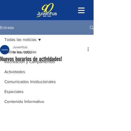
Entrada
Todas las noticias
Juventus
Todas las noticias
14 mar 2022
Nuevos horarios de actividades!
Recreación y Campamentos
Actividades
Comunicados Institucionales
Especiales
Contenido Informativo