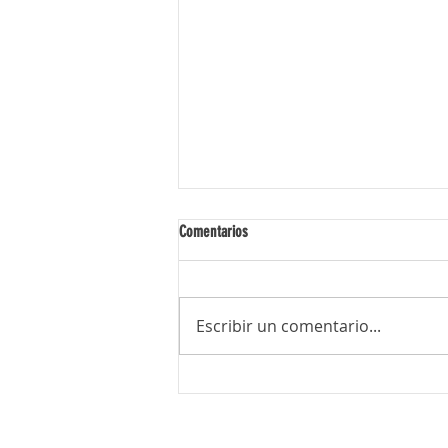
Comentarios
Escribir un comentario...
¡Viví momentos inolvidables junto a tu
nieto en Juventus!