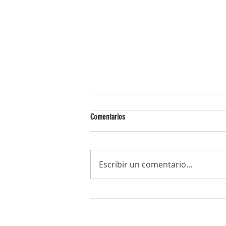
Comentarios
Escribir un comentario...
¡Viví momentos inolvidables junto a tu
nieto en Juventus!