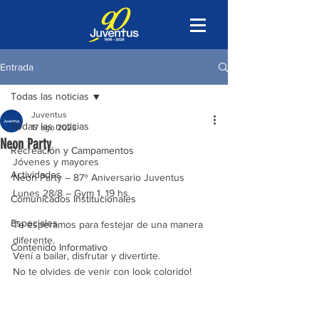
Entrada
Todas las noticias
Juventus
Todas las noticias
17 ago 2023
Neon Party
Recreación y Campamentos
Jóvenes y mayores
Actividades
Neon Party – 87º Aniversario Juventus
Lunes 28/8 – Gym 1, 19 hs.
Comunicados Institucionales
Especiales
Te esperamos para festejar de una manera 
diferente.
Contenido Informativo
Vení a bailar, disfrutar y divertirte.
No te olvides de venir con look colorido!