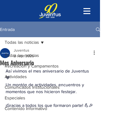
Entrada
Todas las noticias
Juventus
Todas las noticias
2 sept 2025
Mes Aniversario
Recreación y Campamentos
Así vivimos el mes aniversario de Juventus 
Actividades
💙
Un montón de actividades, encuentros y 
Comunicados Institucionales
momentos que nos hicieron festejar.
Especiales
¡Gracias a todos los que formaron parte! 💪🎉
Contenido Informativo