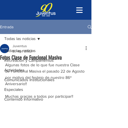
Entrada
Todas las noticias
Juventus
Todas las noticias
23 ago 2022
Fotos Clase de Funcional Masiva
Recreación y Campamentos
Algunas fotos de lo que fue nuestra Clase 
Actividades
de Funcional Masiva el pasado 22 de Agosto 
por motivo del festejo de nuestro 86º 
Comunicados Institucionales
Aniversario!!
Especiales
Muchas gracias a todos por participar!!
Contenido Informativo