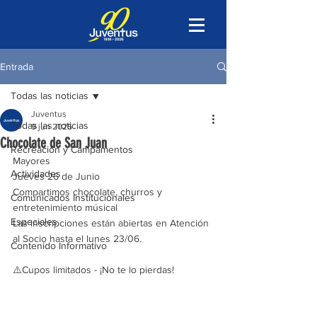
Entrada
Todas las noticias
Juventus
Todas las noticias
9 jun 2025
Chocolate de San Juan
Recreación y Campamentos
Mayores
Actividades
Jueves 26 de Junio
Compartimos chocolate, churros y 
Comunicados Institucionales
entretenimiento músical
Especiales
Las inscripciones están abiertas en Atención 
al Socio hasta el lunes 23/06.
Contenido Informativo
⚠️Cupos limitados - ¡No te lo pierdas!