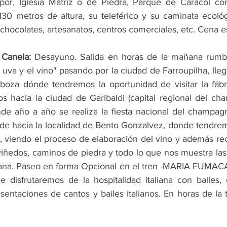
or, Iglesia Matriz o de Piedra, Parque de Caracol co
0 metros de altura, su teleférico y su caminata ecológ
 chocolates, artesanatos, centros comerciales, etc. Cena e
Canela:
 Desayuno. Salida en horas de la mañana rumbo
la uva y el vino" pasando por la ciudad de Farroupilha, lle
boza dónde tendremos la oportunidad de visitar la fábri
os hacia la ciudad de Garibaldi (capital regional del c
de año a año se realiza la fiesta nacional del champagn
rde hacia la localidad de Bento Gonzalvez, donde tendre
, viendo el proceso de elaboración del vino y además rec
viñedos, caminos de piedra y todo lo que nos muestra las
liana. Paseo en forma Opcional en el tren -MARIA FUMACA
 disfrutaremos de la hospitalidad italiana con bailes, 
entaciones de cantos y bailes italianos. En horas de la t