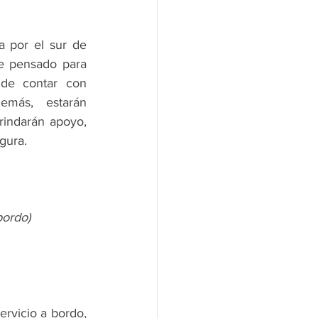
 por el sur de 
e pensado para 
de contar con 
emás, estarán 
indarán apoyo, 
gura.
bordo)
rvicio a bordo, 