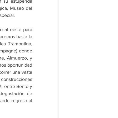
n su estupenda 
ica, Museo del 
special.
 al oeste para 
garemos hasta la 
ca Tramontina, 
hampagne) donde 
e, Almuerzo, y 
mos oportunidad 
orrer una vasta 
 construcciones 
- entre Bento y 
degustación de 
arde regreso al 