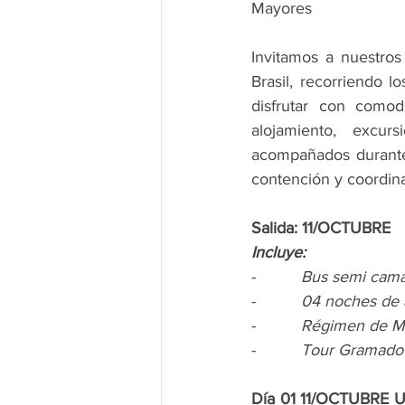
Mayores
Invitamos a nuestros
Brasil, recorriendo 
disfrutar con comod
alojamiento, excur
acompañados durante 
contención y coordin
Salida: 11/OCTUBRE
Incluye:
-          
Bus semi cama
-          
04 noches de 
-          
Régimen de ME
-          
Tour Gramado
Día 01 11/OCTUBRE 