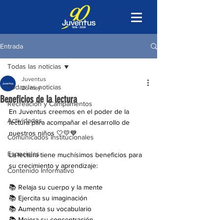
Entrada
Todas las noticias
Juventus
Todas las noticias
26 may
Beneficios de la lectura
Recreación y Campamentos
En Juventus creemos en el poder de la 
Actividades
lectura para acompañar el desarrollo de 
nuestros niños 🤍💛💙
Comunicados Institucionales
Especiales
La lectura tiene muchísimos beneficios para 
su crecimiento y aprendizaje:
Contenido Informativo
📚 Relaja su cuerpo y la mente
📚 Ejercita su imaginación
📚 Aumenta su vocabulario
📚 Mejora su concentración