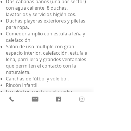
Dos cabañas baños (una por sector)
con agua caliente, 8 duchas,
lavatorios y servicios higiénicos.
Duchas playeras exteriores y piletas
para ropa.
Comedor amplio con estufa a leña y
calefacción.
Salón de uso múltiple con gran
espacio interior, calefacción, estufa a
leña, parrillero y grandes ventanales
que permiten el contacto con la
naturaleza.
Canchas de fútbol y voleibol.
Rincón infantil.
Luz eléctrica en todo el predio.
Capacidad: 120 acampantes.
El predio está ubicado a escasos
metros de una playa muy segura y
rodeado de una frondosa
vegetación.