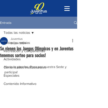
Entrada
Todas las noticias
Juventus
Todas las noticias
26 jun 2024
Se vienen los Juegos Olímpicos y en Juventus
Recreación y Campamentos
tenemos sorteo para socios!
Actividades
No te lo pierdas. Pasa por nuestra Sede y 
Comunicados Institucionales
participa!
Especiales
Contenido Informativo