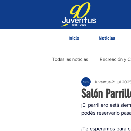
Inicio
Noticias
Todas las noticias
Recreación y 
Juventus
21 jul 202
Contenido Informativo
Salón Parrill
¡El parrillero está si
podés reservarlo pasa
¡Te esperamos para 