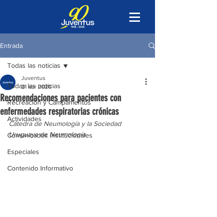
Entrada
Todas las noticias
Juventus
Todas las noticias
21 abr 2020
Recomendaciones para pacientes con
Recreación y Campamentos
enfermedades respiratorias crónicas
Actividades
Cátedra de Neumología y la Sociedad 
Uruguaya de Neumología
Comunicados Institucionales
Especiales
Contenido Informativo