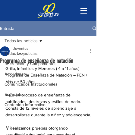
Entrada
Todas las noticias
Juventus
Todas las noticias
25 may
Programa de enseñanza de natación
Recreación y Campamentos
Grillo, Infantiles y Menores ( 4 a 11 años)
Actividades
Programa de Enseñaza de Natación – PEN / 
Más de 50 años
Comunicados Institucionales
Especiales
🦈Es un proceso de enseñanza de 
habilidades, destrezas y estilos de nado.
Contenido Informativo
Consta de 12 niveles de aprendizaje a 
desarrollarse durante la niñez y adolescencia.
🏅Realizamos pruebas otorgando 
acreditación (insignia) para acceder al 