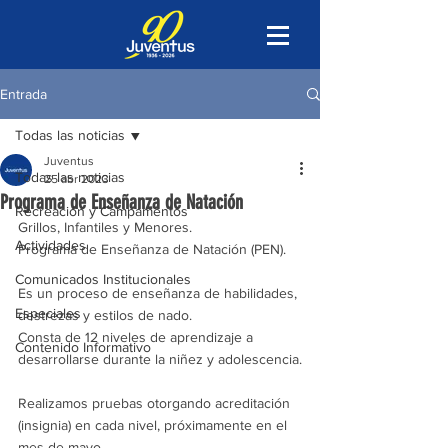
Entrada
Todas las noticias
Juventus
Todas las noticias
25 abr 2023
Programa de Enseñanza de Natación
Recreación y Campamentos
Grillos, Infantiles y Menores.
Actividades
Programa de Enseñanza de Natación (PEN).
Comunicados Institucionales
Es un proceso de enseñanza de habilidades, 
Especiales
destrezas y estilos de nado.
Consta de 12 niveles de aprendizaje a 
Contenido Informativo
desarrollarse durante la niñez y adolescencia.
Realizamos pruebas otorgando acreditación 
(insignia) en cada nivel, próximamente en el 
mes de mayo.