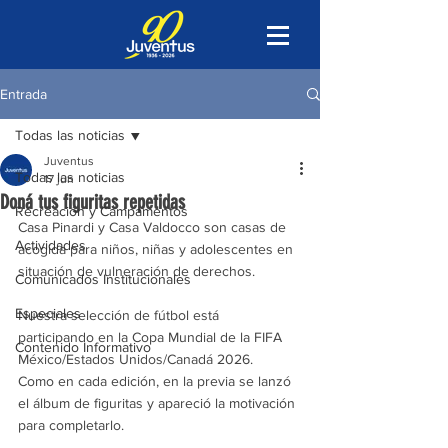
Entrada
Todas las noticias
Juventus
Todas las noticias
17 jun
Doná tus figuritas repetidas
Recreación y Campamentos
Casa Pinardi y Casa Valdocco son casas de 
Actividades
acogida para niños, niñas y adolescentes en 
situación de vulneración de derechos.
Comunicados Institucionales
Especiales
Nuestra selección de fútbol está 
participando en la Copa Mundial de la FIFA 
Contenido Informativo
México/Estados Unidos/Canadá 2026.
Como en cada edición, en la previa se lanzó 
el álbum de figuritas y apareció la motivación 
para completarlo.