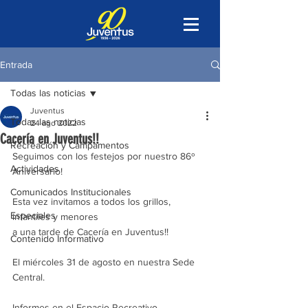
Entrada
Todas las noticias
Juventus
Todas las noticias
24 ago 2022
Cacería en Juventus!!
Recreación y Campamentos
Seguimos con los festejos por nuestro 86º 
Actividades
Aniversario! 
Comunicados Institucionales
Esta vez invitamos a todos los grillos, 
Especiales
infantiles y menores 
a una tarde de Cacería en Juventus!!
Contenido Informativo
El miércoles 31 de agosto en nuestra Sede 
Central.
Informes en el Espacio Recreativo.