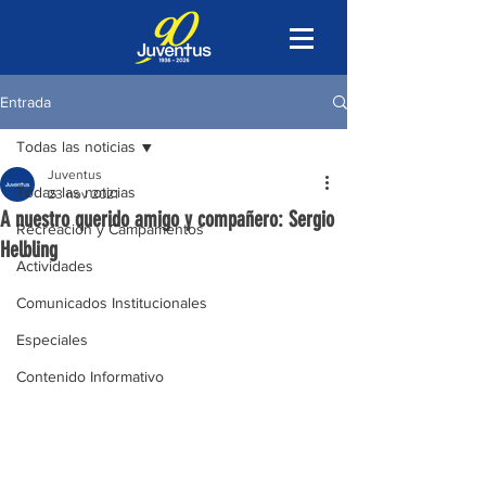
Entrada
Todas las noticias
Juventus
Todas las noticias
23 nov 2021
A nuestro querido amigo y compañero: Sergio
Recreación y Campamentos
Helbling
Actividades
Comunicados Institucionales
Especiales
Contenido Informativo